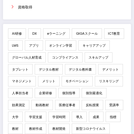
資格取得
AI研修
DX
eラーニング
GIGAスクール
ICT教育
LMS
アプリ
オンライン学習
キャリアアップ
グローバル人材育成
コンプライアンス
スキルアップ
タブレット
デジタル教材
デジタル教科書
デメリット
マネジメント
メリット
モチベーション
リスキリング
人事担当者
企業研修
個別指導
個別最適化
効果測定
動画教材
医療従事者
反転授業
受講率
大学
学習支援
学習時間
導入
成果
指標
教材
教材作成
教材開発
新型コロナウイルス