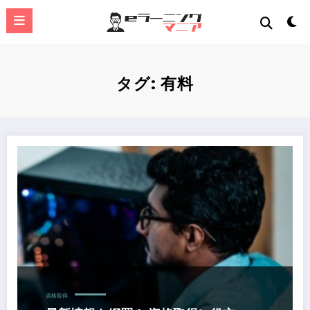
コ
ン
テ
ン
ツ
へ
タグ: 有料
ス
キ
ッ
プ
最新情報も網羅！ 資格取得に役立つeラーニングサイト・アプリ10選
資格取得