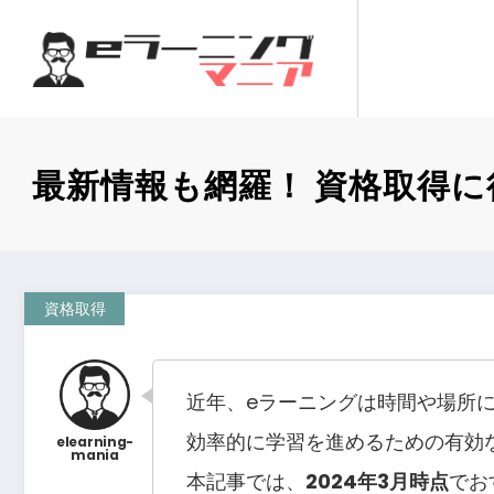
コ
ン
テ
ン
ツ
へ
最新情報も網羅！ 資格取得に
ス
キ
ッ
プ
資格取得
近年、eラーニングは時間や場所
効率的に学習を進めるための有効
本記事では、
2024年3月時点
でお