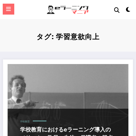
コ
ン
テ
ン
ツ
へ
タグ: 学習意欲向上
ス
キ
ッ
プ
学校教育におけるeラーニング導入のメリット：教員・生徒・保護者の視点か
学校教育
学校教育におけるeラーニング導入の