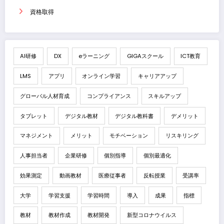
資格取得
AI研修
DX
eラーニング
GIGAスクール
ICT教育
LMS
アプリ
オンライン学習
キャリアアップ
グローバル人材育成
コンプライアンス
スキルアップ
タブレット
デジタル教材
デジタル教科書
デメリット
マネジメント
メリット
モチベーション
リスキリング
人事担当者
企業研修
個別指導
個別最適化
効果測定
動画教材
医療従事者
反転授業
受講率
大学
学習支援
学習時間
導入
成果
指標
教材
教材作成
教材開発
新型コロナウイルス