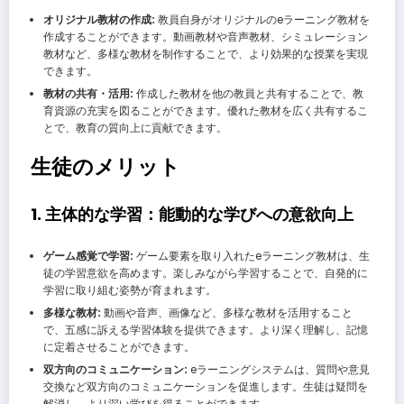
オリジナル教材の作成:
教員自身がオリジナルのeラーニング教材を
作成することができます。動画教材や音声教材、シミュレーション
教材など、多様な教材を制作することで、より効果的な授業を実現
できます。
教材の共有・活用:
作成した教材を他の教員と共有することで、教
育資源の充実を図ることができます。優れた教材を広く共有するこ
とで、教育の質向上に貢献できます。
生徒のメリット
1. 主体的な学習：能動的な学びへの意欲向上
ゲーム感覚で学習:
ゲーム要素を取り入れたeラーニング教材は、生
徒の学習意欲を高めます。楽しみながら学習することで、自発的に
学習に取り組む姿勢が育まれます。
多様な教材:
動画や音声、画像など、多様な教材を活用すること
で、五感に訴える学習体験を提供できます。より深く理解し、記憶
に定着させることができます。
双方向のコミュニケーション:
eラーニングシステムは、質問や意見
交換など双方向のコミュニケーションを促進します。生徒は疑問を
解消し、より深い学びを得ることができます。