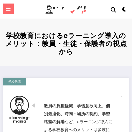
コ
ン
テ
ン
ツ
へ
学校教育におけるeラーニング導入の
ス
メリット：教員・生徒・保護者の視点
キ
ッ
から
プ
学校教育
教員の負担軽減、学習意欲向上、個
別最適化、時間・場所の制約、学習
格差の解消
など、eラーニング導入に
よる学校教育へのメリットは多岐に