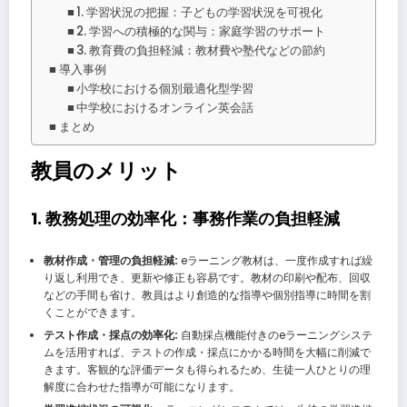
1. 学習状況の把握：子どもの学習状況を可視化
2. 学習への積極的な関与：家庭学習のサポート
3. 教育費の負担軽減：教材費や塾代などの節約
導入事例
小学校における個別最適化型学習
中学校におけるオンライン英会話
まとめ
教員のメリット
1. 教務処理の効率化：事務作業の負担軽減
教材作成・管理の負担軽減:
eラーニング教材は、一度作成すれば繰
り返し利用でき、更新や修正も容易です。教材の印刷や配布、回収
などの手間も省け、教員はより創造的な指導や個別指導に時間を割
くことができます。
テスト作成・採点の効率化:
自動採点機能付きのeラーニングシステ
ムを活用すれば、テストの作成・採点にかかる時間を大幅に削減で
きます。客観的な評価データも得られるため、生徒一人ひとりの理
解度に合わせた指導が可能になります。