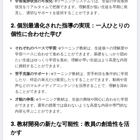
学習進捗状況の可視化:
eラーニングシステムでは、生徒の学習進捗
状況をリアルタイムで把握できます。理解度が低い生徒を早期に発
見し、適切なサポートを提供することができます。
2. 個別最適化された指導の実現：一人ひとりの
個性に合わせた学び
それぞれのペースで学習:
eラーニング教材は、生徒個々の理解度や
学習ペースに合わせて進めることができます。基礎をしっかり固め
たい生徒はゆっくり学習を進め、理解が早い生徒はより高度な内容
に挑戦することができます。
苦手克服のサポート:
eラーニング教材は、苦手科目を集中的に学習
したり、特定の単元だけ復習したりすることができます。動画や音
声などのマルチメディアコンテンツを活用することで、理解を深め
ることができます。
才能の伸長:
eラーニング教材は、生徒の興味や関心に合わせた学習
ができます。通常の授業では扱わないような高度な内容や専門的な
内容も学ぶことができます。
3. 教材開発の新たな可能性：教員の創造性を活
かす