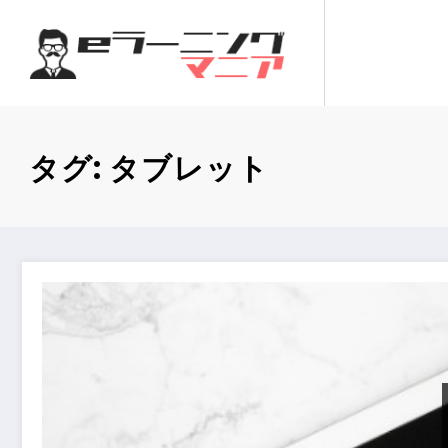
コ
ン
テ
ン
ツ
へ
タグ: タブレット
ス
キ
ッ
プ
教育現場でのタブレット活用：導入から定着までの完全