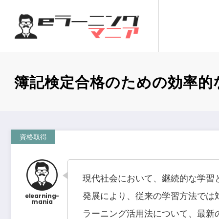
コ
ン
テ
ン
ツ
へ
簿記検定合格のための効率的
ス
キ
ッ
プ
資格取得
現代社会において、継続的な学習
発展により、従来の学習方法では
ラーニング活用法について、最新