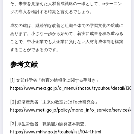
そ、未来を見据えた人材育成戦略の一環として、eラーニン
グの導入を検討する時期と言えるでしょう。
成功の鍵は、継続的な改善と組織全体での学習文化の醸成に
あります。小さな一歩から始めて、着実に成果を積み重ねる
ことで、中小企業でも大企業に負けない人材育成体制を構築
することができるのです。
参考文献
[1] 文部科学省「教育の情報化に関する手引き」
https://www.mext.go.jp/a_menu/shotou/zyouhou/detail/136
[2] 経済産業省「未来の教室とEdTech研究会」
https://www.meti.go.jp/policy/mono_info_service/service/ky
[3] 厚生労働省「職業能力開発基本調査」
https://www.mhlw.go.jp/toukei/list/104-1.html