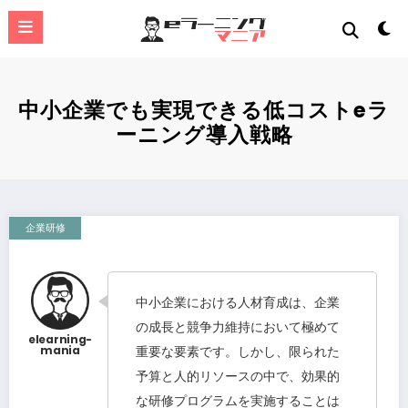
コ
ン
テ
ン
ツ
へ
中小企業でも実現できる低コストeラ
ス
ーニング導入戦略
キ
ッ
プ
企業研修
中小企業における人材育成は、企業
の成長と競争力維持において極めて
重要な要素です。しかし、限られた
予算と人的リソースの中で、効果的
な研修プログラムを実施することは