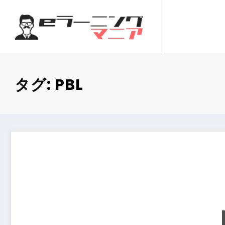
コ
ン
テ
ン
ツ
へ
タグ: PBL
ス
キ
ッ
プ
高等専門学校の産学連携教育：企業と連携したPBL実践