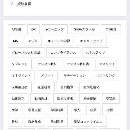
資格取得
AI研修
DX
eラーニング
GIGAスクール
ICT教育
LMS
アプリ
オンライン学習
キャリアアップ
グローバル人材育成
コンプライアンス
スキルアップ
タブレット
デジタル教材
デジタル教科書
デメリット
マネジメント
メリット
モチベーション
リスキリング
人事担当者
企業研修
個別指導
個別最適化
効果測定
動画教材
医療従事者
反転授業
受講率
大学
学習支援
学習時間
導入
成果
指標
教材
教材作成
教材開発
新型コロナウイルス