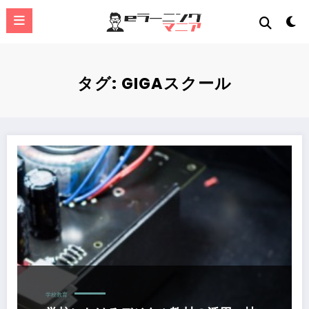
コ
ン
テ
ン
ツ
へ
タグ: GIGAスクール
ス
キ
ッ
プ
学校におけるデジタル教材の活用：技術・家庭科編
学校教育