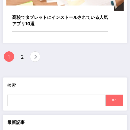
高校でタブレットにインストールされている人気
アプリ10選
投
1
2
稿
の
ペ
検索
ー
Go
ジ
送
り
最新記事