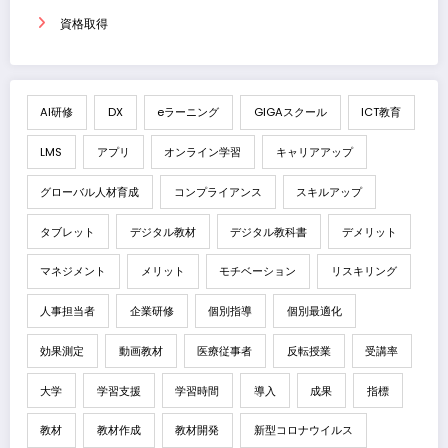
資格取得
AI研修
DX
eラーニング
GIGAスクール
ICT教育
LMS
アプリ
オンライン学習
キャリアアップ
グローバル人材育成
コンプライアンス
スキルアップ
タブレット
デジタル教材
デジタル教科書
デメリット
マネジメント
メリット
モチベーション
リスキリング
人事担当者
企業研修
個別指導
個別最適化
効果測定
動画教材
医療従事者
反転授業
受講率
大学
学習支援
学習時間
導入
成果
指標
教材
教材作成
教材開発
新型コロナウイルス