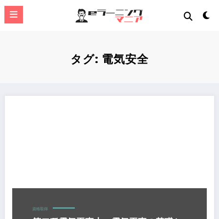
コ
ン
テ
ン
ツ
へ
タグ: 電気安全
ス
キ
ッ
プ
第二種電気工事士：電気工事の基礎から実技まで
資格取得