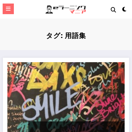
コ
ン
テ
ン
ツ
へ
タグ: 用語集
ス
キ
ッ
プ
学校教育：eラーニング用語集