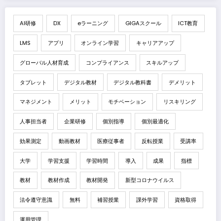
AI研修
DX
eラーニング
GIGAスクール
ICT教育
LMS
アプリ
オンライン学習
キャリアアップ
グローバル人材育成
コンプライアンス
スキルアップ
タブレット
デジタル教材
デジタル教科書
デメリット
マネジメント
メリット
モチベーション
リスキリング
人事担当者
企業研修
個別指導
個別最適化
効果測定
動画教材
医療従事者
反転授業
受講率
大学
学習支援
学習時間
導入
成果
指標
教材
教材作成
教材開発
新型コロナウイルス
法令遵守意識
無料
補習授業
課外学習
資格取得
運用管理