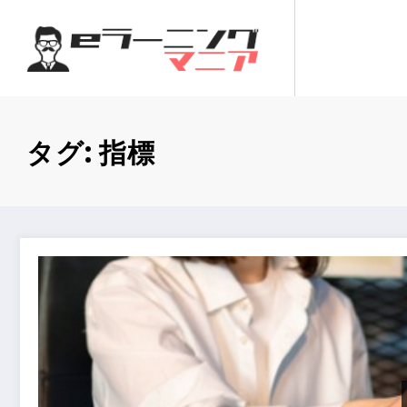
コ
ン
テ
ン
ツ
へ
タグ: 指標
ス
キ
ッ
プ
人事担当者が知るべきeラーニング効果測定の指標と方