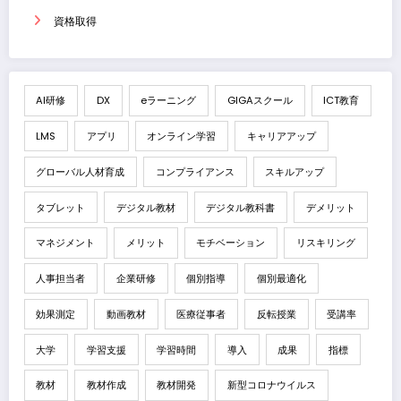
資格取得
AI研修
DX
eラーニング
GIGAスクール
ICT教育
LMS
アプリ
オンライン学習
キャリアアップ
グローバル人材育成
コンプライアンス
スキルアップ
タブレット
デジタル教材
デジタル教科書
デメリット
マネジメント
メリット
モチベーション
リスキリング
人事担当者
企業研修
個別指導
個別最適化
効果測定
動画教材
医療従事者
反転授業
受講率
大学
学習支援
学習時間
導入
成果
指標
教材
教材作成
教材開発
新型コロナウイルス