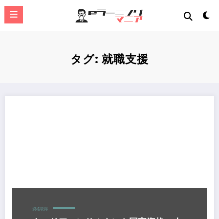
コ
ン
テ
ン
ツ
へ
タグ: 就職支援
ス
キ
ッ
プ
キャリアコンサルタント国家資格：人材支援のプロフェッショナル
資格取得