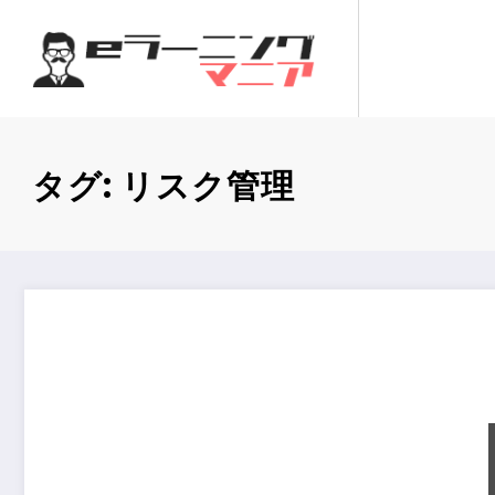
コ
ン
テ
ン
ツ
へ
タグ: リスク管理
ス
キ
ッ
プ
情報セキュリティマネジメント試験：サイバー攻撃対策