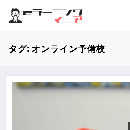
コ
ン
テ
ン
ツ
へ
タグ: オンライン予備校
ス
キ
ッ
プ
公務員試験対策：オンライン予備校vs独学eラーニング