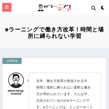
コ
ン
テ
ン
ツ
へ
eラーニングで働き方改革！時間と場
ス
所に縛られない学習
キ
ッ
プ
企業研修
近年、働き方改革が推進される中、
時間と場所に縛られない柔軟な働き
方が求められています。そんな中、
注目されているのがeラーニングで
す。eラーニングは、インターネット